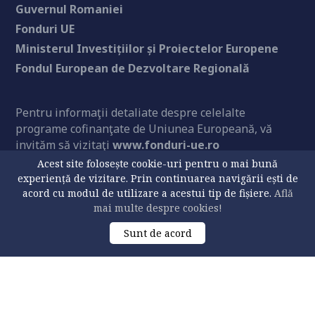
Guvernul Romaniei
Fonduri UE
Ministerul Investițiilor și Proiectelor Europene
Fondul European de Dezvoltare Regională
Pentru informaţii detaliate despre celelalte
programe cofinanţate de Uniunea Europeană, vă
invităm să vizitaţi
www.fonduri-ue.ro
Acest site folosește cookie-uri pentru o mai bună
experiență de vizitare. Prin continuarea navigării ești de
acord cu modul de utilizare a acestui tip de fișiere.
Află
Conţinutul acestui material nu reprezintă în mod
mai multe despre cookies!
obligatoriu poziţia oficială a Uniunii Europene sau a
Sunt de acord
Guvernului României.
CONTACT
Universitatea „Ștefan cel Mare” din Suceava